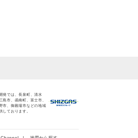
開発では、長泉町、清水
三島市、函南町、富士市、
野市、御殿場市などの地域
供しております。
 Channel
地図から探す