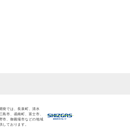
開発では、長泉町、清水
三島市、函南町、富士市、
野市、御殿場市などの地域
供しております。