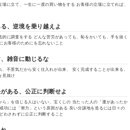
立場に立て、一生に一度の買い物をする お客様の立場に立てれば、
ある、逆境を乗り越えよ
底的に調査をする どんな苦労があっても、恥をかいても、手を抜く
常にお客様のためにを忘れないこと
け、雑音に動じるな
れ、不景気だから安く仕入れが出来、 安く完成することが出来る、
を見抜け
果がある、公正に判断せよ
から」を信じる人はいない、宝くじの 当たった人の「運があったか
の成功には「努力」という原因がある 良い分譲地を造るには日々の
まどわされずに公正に判断すること