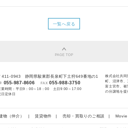
一覧へ戻る
PAGE TOP
〒411-0943 静岡県駿東郡長泉町下土狩649番地の1
株式会社共同
町、沼津市、
055-987-8606
055-988-3750
FAX
富士宮市、裾
営業時間：平日9：00～18：00 土日9:00～17:00
の分譲地を提
祝日定休日
建物（仲介）
賃貸物件
売却・買取りのご相談
Movie