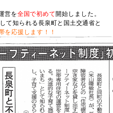
運営を
全国で初めて
開始しました。
して知られる長泉町と国土交通省と
帯を応援します
！！