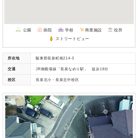
公園
病院
学校
商業施設
役所
ストリートビュー
所在地
駿東郡長泉町南214-3
交通
JR御殿場線「長泉なめり駅」 徒歩18分
校区
長泉北小・長泉北中校区