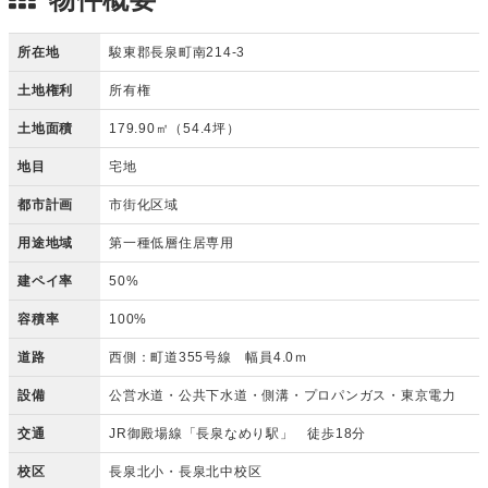
所在地
駿東郡長泉町南214-3
土地権利
所有権
土地面積
179.90㎡（54.4坪）
地目
宅地
都市計画
市街化区域
用途地域
第一種低層住居専用
建ペイ率
50%
容積率
100%
道路
西側：町道355号線 幅員4.0ｍ
設備
公営水道・公共下水道・側溝・プロパンガス・東京電力
交通
JR御殿場線「長泉なめり駅」 徒歩18分
校区
長泉北小・長泉北中校区