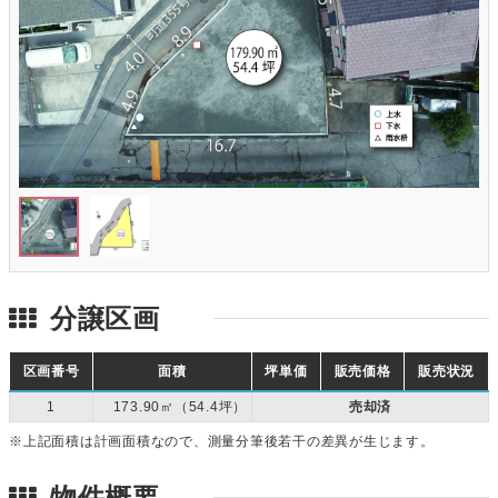
分譲区画
区画番号
面積
坪単価
販売価格
販売状況
1
173.90㎡（54.4坪）
売却済
※上記面積は計画面積なので、測量分筆後若干の差異が生じます。
物件概要