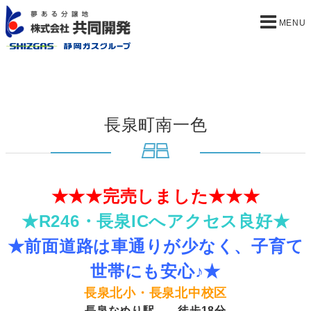
長泉町南一色
★★★完売しました★★★
★R246・長泉ICへアクセス良好★
★前面道路は車通りが少なく、子育て
世帯にも安心♪★
長泉北小・長泉北中校区
長泉なめり駅 徒歩18分